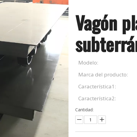
Vagón pl
subterr
Modelo:
Marca del producto:
Característica1:
Característica2:
Cantidad: