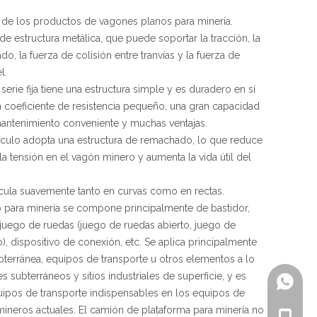
s de los productos de vagones planos para minería.
 de estructura metálica, que puede soportar la tracción, la
do, la fuerza de colisión entre tranvías y la fuerza de
l.
e serie fija tiene una estructura simple y es duradero en sí
 coeficiente de resistencia pequeño, una gran capacidad
mantenimiento conveniente y muchas ventajas.
ículo adopta una estructura de remachado, lo que reduce
la tensión en el vagón minero y aumenta la vida útil del
circula suavemente tanto en curvas como en rectas.
o para minería se compone principalmente de bastidor,
juego de ruedas (juego de ruedas abierto, juego de
), dispositivo de conexión, etc. Se aplica principalmente
ubterránea, equipos de transporte u otros elementos a lo
s subterráneos y sitios industriales de superficie, y es
+86-18
ipos de transporte indispensables en los equipos de
ineros actuales. El camión de plataforma para minería no
+86-18