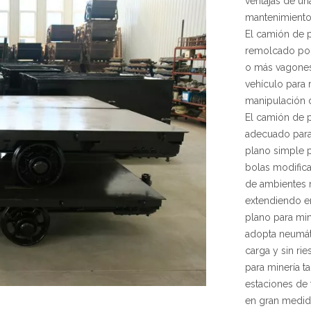
ventajas de una
mantenimiento 
El camión de p
remolcado por 
o más vagones
vehículo para 
manipulación 
El camión de p
adecuado para 
plano simple p
bolas modific
de ambientes 
extendiendo en
plano para min
adopta neumáti
carga y sin ri
para minería t
estaciones de 
en gran medida