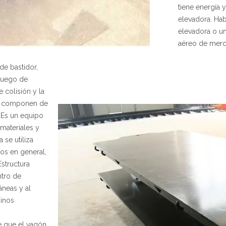
tiene energía 
elevadora. Hab
elevadora o un
aéreo de merc
de bastidor,
 juego de
 colisión y la
se componen de
. Es un equipo
materiales y
 se utiliza
ros en general,
Estructura
ntro de
áneas y al
minos
e que el vagón