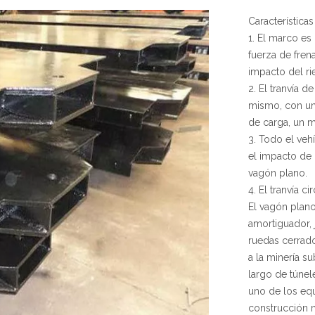
Característica
1. El marco es
fuerza de frena
impacto del rie
2. El tranvía d
mismo, con un
de carga, un 
3. Todo el veh
el impacto de 
vagón plano.
4. El tranvía 
El vagón plan
amortiguador, 
ruedas cerrado
a la minería s
largo de túnele
uno de los equ
construcción m