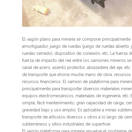
El vagón plano para minería se compone principalmente 
amortiguador, juego de ruedas (juego de ruedas abierto,
ruedas cerrado), dispositivo de conexión, etc. La fuerza de
fuerza de impacto del riel entre los camiones mineros 
canal de acero, asiento protector, abrazadera del eje, etc
de transporte que ahorra mucha mano de obra, recursos 
recursos financieros. El camión de plataforma para minería
principalmente para transportar diversos materiales mine
equipos electromecánicos, materiales de ingeniería, etc. 
simple, fácil mantenimiento, gran capacidad de carga, ce
gravedad bajo y uso amplio. Es aplicable a minas subterr
transporte de artículos diversos u otros a lo largo de ca
subterráneos y sitios industriales de superficie.
El vagón plataforma para minería resuelve el problema d