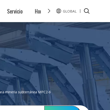
Servicio
Honor
Preguntas y Respuest
GLOBAL
English
Pусский
ara minería subterránea MPC2-6