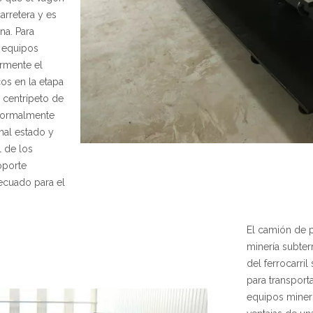
arretera y es
na. Para
e equipos
armente el
os en la etapa
 centrípeto de
 normalmente
mal estado y
l de los
oporte
decuado para el
El camión de p
minería subter
del ferrocarril
para transport
equipos minero