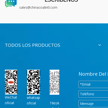
sales@chinacoalintl.com
TODOS LOS PRODUCTOS
Nombre Del 
WeChat
whatsap
oficial
oficial
Tiktok