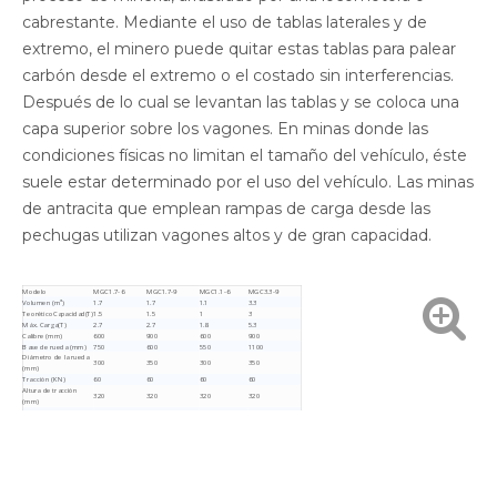
cabrestante.
Mediante el uso de tablas laterales y de
extremo, el minero puede quitar estas tablas para palear
carbón desde el extremo o el costado sin interferencias.
Después de lo cual se levantan las tablas y se coloca una
capa superior sobre los vagones. En minas donde las
condiciones físicas no limitan el tamaño del vehículo, éste
suele estar determinado por el uso del vehículo. Las minas
de antracita que emplean rampas de carga desde las
pechugas utilizan vagones altos y de gran capacidad.
Modelo
MGC1.7-6
MGC1.7-9
MGC1.1-6
MGC3.3-9
Volumen (m³)
1.7
1.7
1.1
3.3
Teorético
Capacidad(T)
1.5
1.5
1
3
Máx. Carga(T)
2.7
2.7
1.8
5.3
Calibre (mm)
600
900
600
900
Base de rueda (mm)
750
600
550
1100
Diámetro de la rueda
300
350
300
350
(mm)
Tracción (KN)
60
60
60
60
Altura de tracción
320
320
320
320
(mm)
Tamaño total (largo x
2400x1050x1200
2100x1150x1300
2000x880x1150
3450x1320x1300
ancho x alto)
Peso(≤kg)
720
970
610
1320