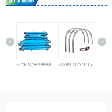
Máquina de pulverización de hormigón proyectado de mezcla húmeda automática eléctrica HSP-9
Puntal Acrow Hidráulico de Varilla DN22