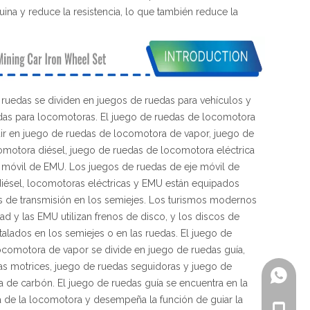
na y reduce la resistencia, lo que también reduce la
ruedas se dividen en juegos de ruedas para vehículos y
das para locomotoras. El juego de ruedas de locomotora
dir en juego de ruedas de locomotora de vapor, juego de
omotora diésel, juego de ruedas de locomotora eléctrica
 móvil de EMU. Los juegos de ruedas de eje móvil de
iésel, locomotoras eléctricas y EMU están equipados
s de transmisión en los semiejes. Los turismos modernos
dad y las EMU utilizan frenos de disco, y los discos de
stalados en los semiejes o en las ruedas. El juego de
ocomotora de vapor se divide en juego de ruedas guía,
as motrices, juego de ruedas seguidoras y juego de
+86-18
 de carbón. El juego de ruedas guía se encuentra en la
a de la locomotora y desempeña la función de guiar la
+86-18