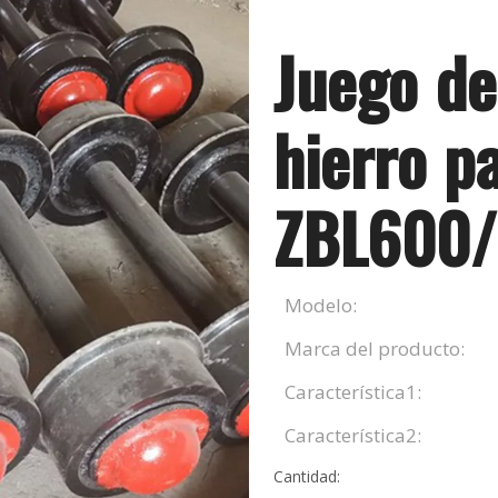
Juego de
hierro p
ZBL600
Modelo:
Marca del producto:
Característica1:
Característica2:
Cantidad: