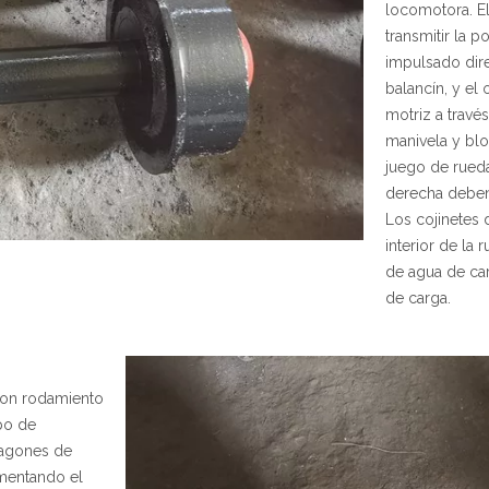
locomotora. E
transmitir la 
impulsado dire
balancín, y el
motriz a través
manivela y bl
juego de rueda
derecha deben 
Los cojinetes 
interior de la
de agua de car
de carga.
 con rodamiento
po de
vagones de
umentando el