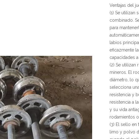
Ventajas del j
(1) Se utilizan
combinado. Se i
para mantener
automáticament
labios principa
eficazmente la
capacidades a
(2) Se utiliza
mineros. El r
diámetro, lo q
selecciona una
resistencia y 
resistencia a l
y su vida anti
rodamientos or
(3) El sello e
limo y polvo 