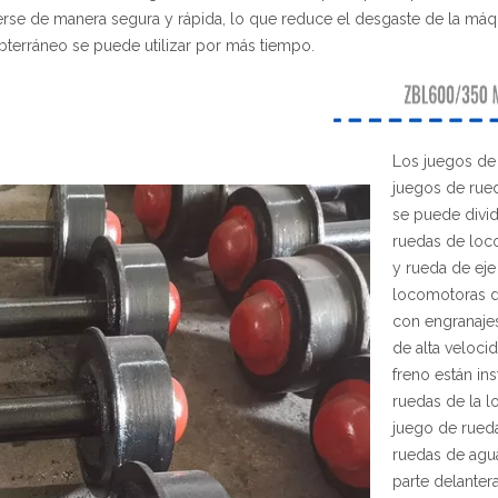
rse de manera segura y rápida, lo que reduce el desgaste de la máqui
ubterráneo se puede utilizar por más tiempo.
Los juegos de 
juegos de rue
se puede divi
ruedas de loc
y rueda de eje
locomotoras d
con engranaje
de alta veloci
freno están in
ruedas de la l
juego de rued
ruedas de agua
parte delanter