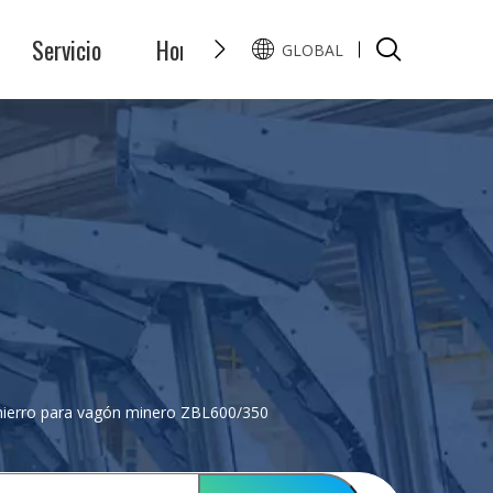
Servicio
Honor
Preguntas y Respuest
GLOBAL
English
Pусский
hierro para vagón minero ZBL600/350