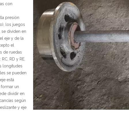
das con
(la presión
o), los juegos
 se dividen en
el eje y de la
cepto el
os de ruedas
 RC, RD y RE.
s longitudes
ales se pueden
eje está
 formar un
de dividir en
rcancías según
eslizante y eje