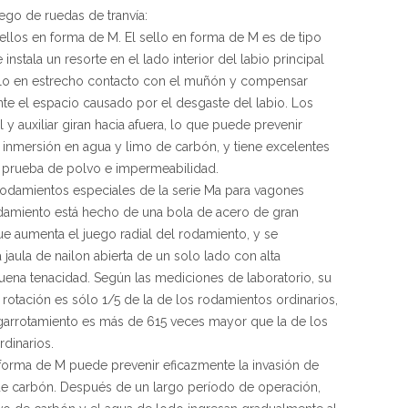
uego de ruedas de tranvía:
 sellos en forma de M. El sello en forma de M es de tipo
nstala un resorte en el lado interior del labio principal
lo en estrecho contacto con el muñón y compensar
e el espacio causado por el desgaste del labio. Los
l y auxiliar giran hacia afuera, lo que puede prevenir
 inmersión en agua y limo de carbón, y tiene excelentes
 prueba de polvo e impermeabilidad.
n rodamientos especiales de la serie Ma para vagones
odamiento está hecho de una bola de acero de gran
ue aumenta el juego radial del rodamiento, y se
 jaula de nailon abierta de un solo lado con alta
buena tenacidad. Según las mediciones de laboratorio, su
a rotación es sólo 1/5 de la de los rodamientos ordinarios,
agarrotamiento es más de 615 veces mayor que la de los
dinarios.
n forma de M puede prevenir eficazmente la invasión de
de carbón. Después de un largo período de operación,