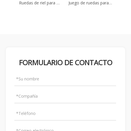
Ruedas de riel para minería ZBL762/400
Juego de ruedas para carro minero ZBL900/350
Juego de ruedas para vagón minero ZBL600/400
FORMULARIO DE CONTACTO