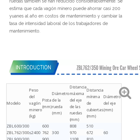
ruedas también se han reducido considerablemente. Se
estima que cada vagón minero puede ahorrar casi 200
yuanes al año en costos de mantenimiento y cambiar la
tasa de intensidad laboral de los trabajadores de
mantenimiento.
Distancia
Peso
Distancia
Diámetro
máxima
del
mínima
Diámetro
Pista
de la
del eje
Modelo
vagón
de
del eje
(mm)
rueda
de las
minero
cubiertas
(mm)
(mm)
ruedas
(kg)
(mm)
(mm)
ZBL600/300
600
808
510
ZBL762/300
≤2400
762
300
970
672
60
ZBL900/300
900
1108
810