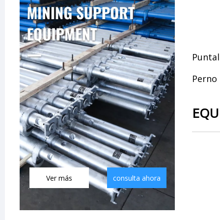
Puntal
Perno 
EQU
Ver más
consulta ahora