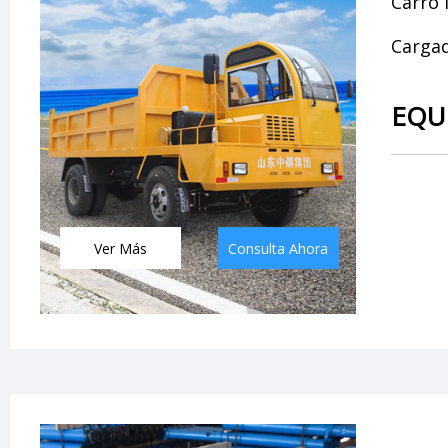
Carro 
Cargad
EQU
Ver Más
Consulta Ahora