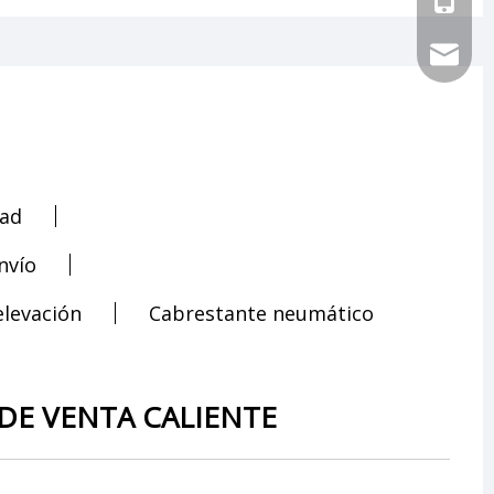
sales@ch
dad
nvío
elevación
Cabrestante neumático
DE VENTA CALIENTE