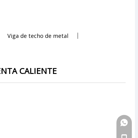
Viga de techo de metal
ENTA CALIENTE
+86-18
+86-18