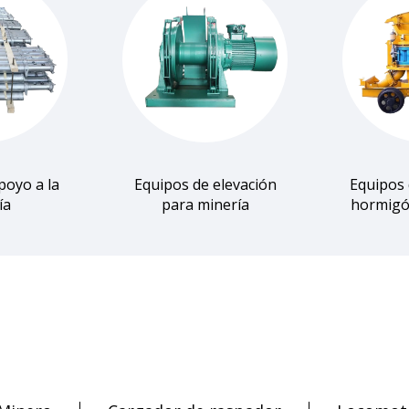
poyo a la
Equipos de elevación
Equipos 
ía
para minería
hormigó