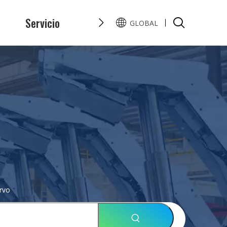
s
Servicio
Honor
Preguntas y Resp
GLOBAL
English
Pусский
rvo