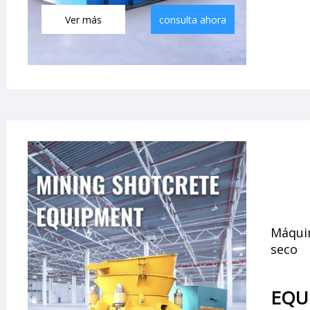
Ver más
consulta ahora
Máqui
seco
EQU