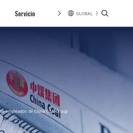
s
Servicio
Honor
Preguntas y Resp
GLOBAL
English
Pусский
s de empleados de China Coal Group