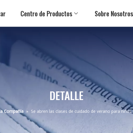
ar
Centro de Productos
Sobre Nosotro
DETALLE
 La Compañía
»
Se abren las clases de cuidado de verano para niño