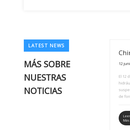
LATEST NEWS
MÁS SOBRE
12 jun
NUESTRAS
El 12 
hidráu
NOTICIAS
suspe
de fo
Coal G
Mongol
que u
Lee
Más
de ven