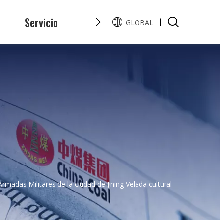
s
Servicio
Honor
Preguntas y Resp
GLOBAL
English
Pусский
madas Militares de la ciudad de Jining Velada cultural