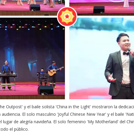
the Outpost' y el baile solista 'China in the Light' mostraron la dedic
udiencia. El solo masculino 'Joyful Chinese New Year' y el baile 'Na
l lugar de alegría navideña. El solo femenino 'My Motherland' del Ch
odo el público.