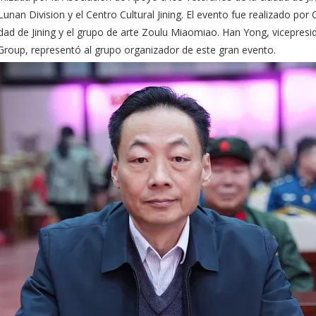
unan Division y el Centro Cultural Jining. El evento fue realizado por
udad de Jining y el grupo de arte Zoulu Miaomiao. Han Yong, vicepres
l Group, representó al grupo organizador de este gran evento.