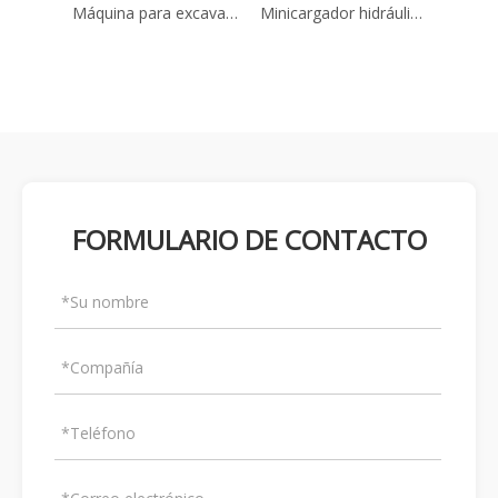
Máquina para excavar túneles pequeños Z-20W
Minicargador hidráulico sobre orugas ZLKY20
Máquina cargadora continua Z-17WYK Cralwer
FORMULARIO DE CONTACTO