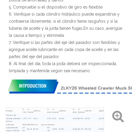
busca de anomalías y daños.
5. Compruebe si el dispositivo de giro es flexible
6. Verifique si cada cilindro hidráulico puede expandirse y
contraerse libremente, si el cilindro tiene rasguños y si la
tubería de aceite y la junta tienen fugas.En su caso, averigüe
la causa a tiempo y elimínela.
7. Verifique si las partes del eje del pasador son flexibles y
agregue aceite lubricante en cada copa de aceite y en las
partes del eje del pasador.
8. Al final del día, toda la pista deberá ser inspeccionada,
limpiada y mantenida según sea necesario.
Z-
Z-
Z-
Z-
Z-
Z-
Modelo
ZLKY20
ZLKY26
ZLKY45
ZQ26
17W
17WYK
20W
20WYK
30W
30WYK
Tamaño de
calzada aplicable
1,7*2
1,7*2
2*2,2
2*2,2
2*2,2
2,2*2,5
2,2*2,5
2,2*2,5
2,2*2,5
2,2*2,5
W*H/m
Indicador
600//762/900mm (personalizado)
Capacidad de
20-
30-
30-40
35-45
40-50
50-60
50-60
60-70
80-100
50-60
carga m3/hora
30
40