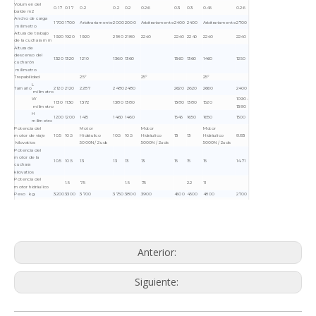
Volumen del
0.17
0.17
0.2
0.2
0.2
0.26
0.3
0.3
0.45
0.26
balde m2
Ancho de carga
1700
1700
Arbitrariamente
2000
2000
Arbitrariamente
2400
2400
Arbitrariamente
2700
milímetro
Altura de trabajo
1920
1920
1920
2180
2180
2240
2240
2240
2240
2240
de la cuchara mm
Altura de
descenso del
1320
1320
1210
1360
1360
1360
1360
1460
1250
cucharón
milímetro
Trepabilidad
25°
25°
25°
L
Tamaño
2120
2120
2287
2480
2480
2620
2620
2660
2400
milímetro
W
1090-
1130
1130
1372
1380
1380
1380
1380
1520
milímetro
1380
H
1200
1200
1415
1460
1460
1545
1650
1650
1500
milímetro
Potencia del
Motor
Motor
Motor
motor de viaje
10.5
10.5
Hidráulico
10.5
10.5
Hidráulico
13
13
Hidráulico
8.83
kilovatios
5000N/ 2uds
5000N/ 2uds
5000N/ 2uds
Potencia del
motor de la
10.5
10.5
13
13
13
13
15
15
15
14.71
cuchara
kilovatios
Potencia del
1.5
7.5
1.5
7.5
2.2
11
motor hidráulico
Peso kg
3200
3300
3700
3750
3800
3900
4500
4500
4800
2700
Z- Cargador de rocas; W-No hay cuerda enredada; YK-mando a distancia; Tipo L-Crawler; Cargador de
rocas sobre orugas con control remoto ZLKY-hidráulico
Anterior:
Siguiente: