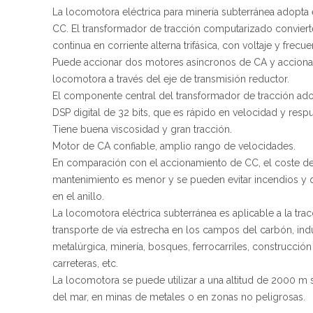
La locomotora eléctrica para minería subterránea adopta e
CC. El transformador de tracción computarizado convierte
continua en corriente alterna trifásica, con voltaje y frecue
Puede accionar dos motores asíncronos de CA y accionar
locomotora a través del eje de transmisión reductor.
El componente central del transformador de tracción ado
DSP digital de 32 bits, que es rápido en velocidad y respu
Tiene buena viscosidad y gran tracción.
Motor de CA confiable, amplio rango de velocidades.
En comparación con el accionamiento de CC, el coste d
mantenimiento es menor y se pueden evitar incendios y
en el anillo.
La locomotora eléctrica subterránea es aplicable a la trac
transporte de vía estrecha en los campos del carbón, indu
metalúrgica, minería, bosques, ferrocarriles, construcció
carreteras, etc.
La locomotora se puede utilizar a una altitud de 2000 m s
del mar, en minas de metales o en zonas no peligrosas.