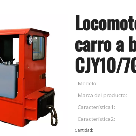
Locomot
carro a 
CJY10/
Modelo:
Marca del producto:
Característica1:
Característica2:
Cantidad: