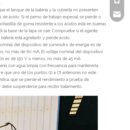
.
que el tanque de la batería y la cubierta no presenten
sales@ch
s de ácido; Si el perno de trabajo especial se pierde o
lmohadilla de goma resistente a los ácidos está en buenas
Si la base de la tapa se cae; Compruebe si el agente
 batería está agrietado y pierde ácido.
 nominal del dispositivo de suministro de energía es de
, no más de 60 mA; El voltaje nominal del dispositivo
ión es de 150 V o menos, no más de 45 mA.
atería con agua limpia con frecuencia para mantenerla
re que uno de los puntos (1) a (7) anteriores no esté
ignifica que se pierde el rendimiento a prueba de
 debe suspenderse para recibir tratamiento.