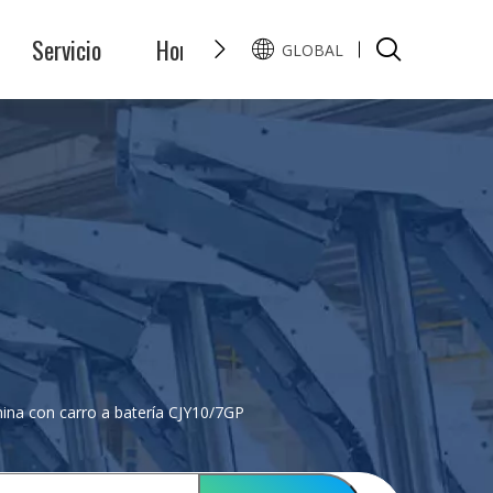
Servicio
Honor
Preguntas y Respuest
GLOBAL
English
Pусский
na con carro a batería CJY10/7GP