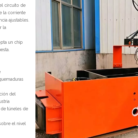
l circuito de
 la corriente
ncia ajustables.
 la
pta un chip
esta.
e
 quemaduras
ción del
stria
n de túneles de
obre el nivel