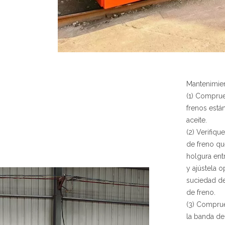
Mantenimien
(1) Comprue
frenos está
aceite.
(2) Verifiq
de freno que
holgura ent
y ajústela o
suciedad del
de freno.
(3) Comprueb
la banda de