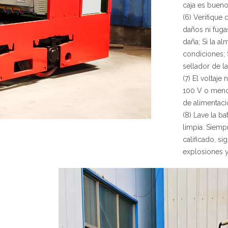
caja es bueno
(6) Verifique 
daños ni fuga
daña; Si la a
condiciones; 
sellador de la
(7) El voltaje
100 V o menos
de alimentac
(8) Lave la b
limpia. Siemp
calificado, s
explosiones y