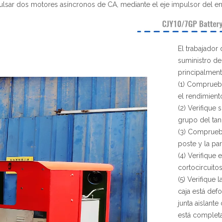
pulsar dos motores asíncronos de CA, mediante el eje impulsor del en
El trabajador 
suministro de
principalment
(1) Compruebe
el rendimient
(2) Verifique 
grupo del tan
(3) Compruebe
poste y la par
(4) Verifique 
cortocircuitos
(5) Verifique 
caja está defo
junta aislante
está completa