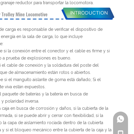
granaje reductor para transportar la locomotora.
de carga es responsable de verificar el dispositivo de
 energía en la sala de carga, lo que incluye
e:
 si la conexión entre el conector y el cable es firme y si
o a prueba de explosiones es bueno.
si el cable de conexión y la soldadura del poste del
que de almacenamiento están rotos o abiertos.
 si el manguito aislante de goma está dañado; Si el
te viva están expuestos.
el paquete de baterías y la batería en busca de
 y polaridad inversa.
la caja en busca de corrosión y daños, si la cubierta de la
rmada, si se puede abrir y cerrar con flexibilidad, si la
+86-18
 o la capa de aislamiento rociada dentro de la cubierta
 y si el bloqueo mecánico entre la cubierta de la caja y la
+86-18