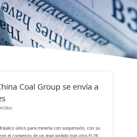
China Coal Group se envía a
es
n:
Sitio
ráulico único para minería con suspensión, con su
on el comienzo de un gran pedido tras otro.El 28