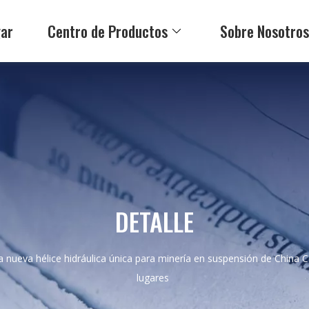
ar
Centro de Productos
Sobre Nosotro
DETALLE
a nueva hélice hidráulica única para minería en suspensión de China C
lugares