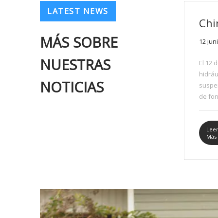
LATEST NEWS
MÁS SOBRE
12 jun
NUESTRAS
El 12 
hidráu
NOTICIAS
suspe
de fo
Coal G
Mongol
que u
Lee
Más
de ven