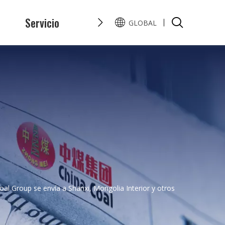
s
Servicio
Honor
Preguntas y Resp
GLOBAL
English
Pусский
oal Group se envía a Shanxi, Mongolia Interior y otros