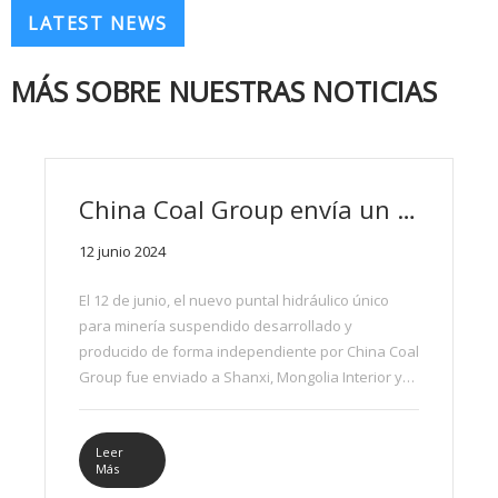
LATEST NEWS
MÁS SOBRE NUESTRAS NOTICIAS
China Coal Group envía un nuevo puntal hidráulico único minero suspendido a Shanxi y Mongolia Interior
12 junio 2024
El 12 de junio, el nuevo puntal hidráulico único
para minería suspendido desarrollado y
producido de forma independiente por China Coal
Group fue enviado a Shanxi, Mongolia Interior y
otros lugares, lo que una vez más desató un
frenesí de ventas.
Leer
Más