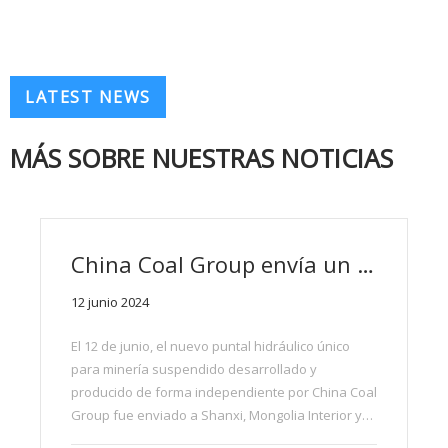
LATEST NEWS
MÁS SOBRE NUESTRAS NOTICIAS
China Coal Group envía un nuevo puntal hidráulico único minero suspendido a Shanxi y Mongolia Interior
12 junio 2024
El 12 de junio, el nuevo puntal hidráulico único
para minería suspendido desarrollado y
producido de forma independiente por China Coal
Group fue enviado a Shanxi, Mongolia Interior y
otros lugares, lo que una vez más desató un