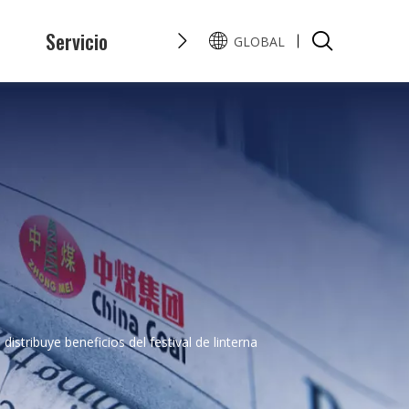
s
Servicio
Honor
Preguntas y Resp
GLOBAL
English
Pусский
 distribuye beneficios del festival de linterna