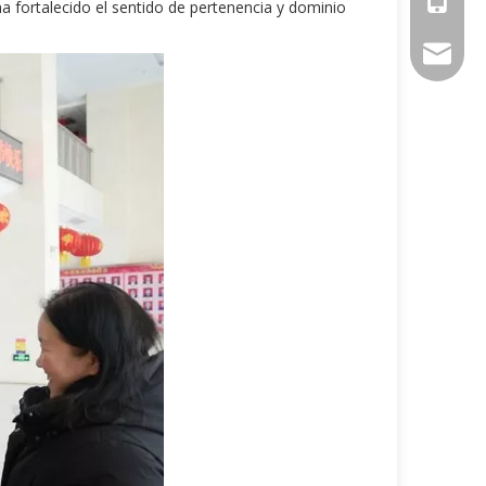
ha fortalecido el sentido de pertenencia y dominio
sales@ch