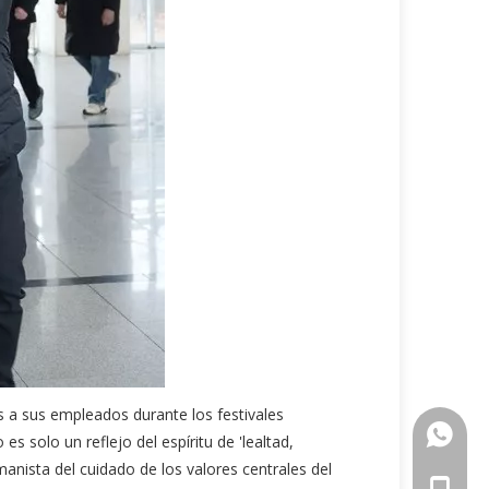
s a sus empleados durante los festivales
+86-18
 es solo un reflejo del espíritu de 'lealtad,
nista del cuidado de los valores centrales del
+86-18