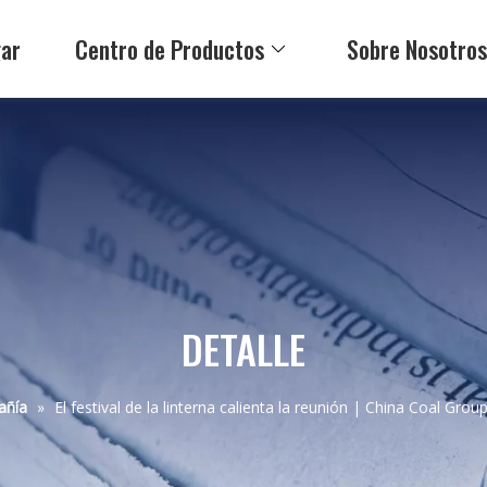
ar
Centro de Productos
Sobre Nosotro
DETALLE
añía
»
El festival de la linterna calienta la reunión | China Coal Group