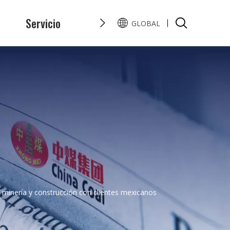
s
Servicio
Honor
Preguntas y Resp
GLOBAL
English
Pусский
minería y construcción con clientes mexicanos