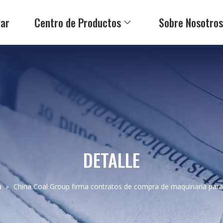
ar
Centro de Productos
Sobre Nosotro
DETALLE
a
»
China Coal Group firma contratos de compra de maquinaria para 