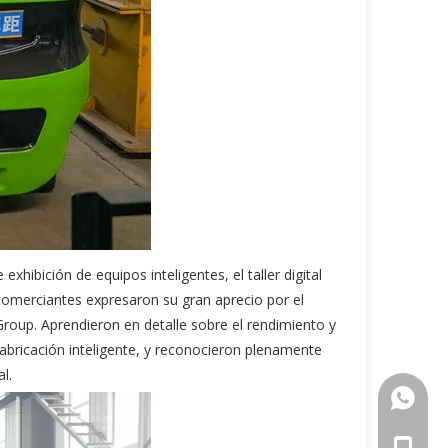
xhibición de equipos inteligentes, el taller digital
 comerciantes expresaron su gran aprecio por el
Group. Aprendieron en detalle sobre el rendimiento y
fabricación inteligente, y reconocieron plenamente
l.
+86-18
+86-18