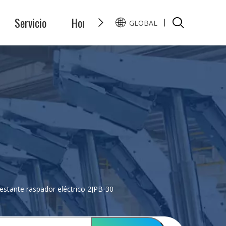
Servicio
Honor
Preguntas y Respuest
GLOBAL
English
Pусский
estante raspador eléctrico 2JPB-30