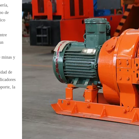
ería,
po de
ico
ntre
un
e minas y
idad de
dicadores
porte, la