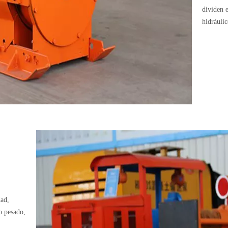
dividen e
hidráulic
dad,
o pesado,