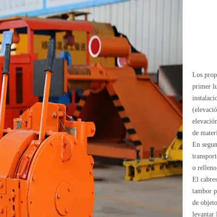
Los propó
primer lu
instalac
(elevaci
elevació
de mater
En segun
transport
o rellen
El cabre
tambor pa
de objet
levantar 