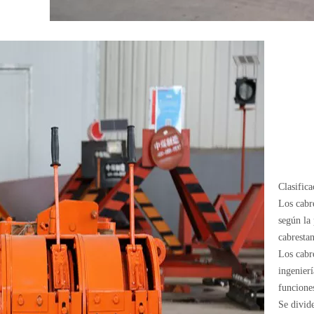
Clasifica
Los cabre
según la 
cabresta
Los cabre
ingenierí
funcione
Se divid