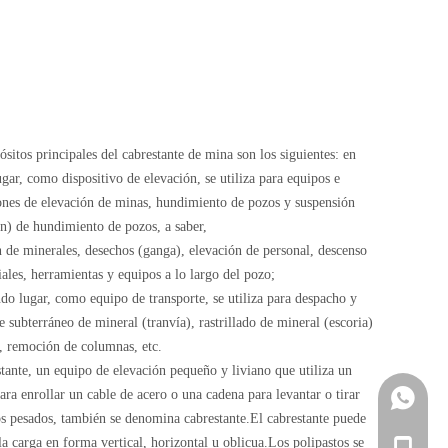
sitos principales del cabrestante de mina son los siguientes: en
gar, como dispositivo de elevación, se utiliza para equipos e
iones de elevación de minas, hundimiento de pozos y suspensión
ón) de hundimiento de pozos, a saber,
n de minerales, desechos (ganga), elevación de personal, descenso
iales, herramientas y equipos a lo largo del pozo;
do lugar, como equipo de transporte, se utiliza para despacho y
e subterráneo de mineral (tranvía), rastrillado de mineral (escoria)
o, remoción de columnas, etc.
stante, un equipo de elevación pequeño y liviano que utiliza un
ra enrollar un cable de acero o una cadena para levantar o tirar
+86-18
os pesados, también se denomina cabrestante.El cabrestante puede
la carga en forma vertical, horizontal u oblicua.Los polipastos se
+86-18