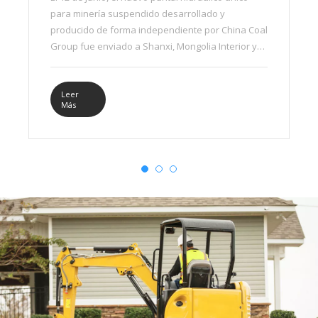
para minería suspendido desarrollado y
producido de forma independiente por China Coal
Group fue enviado a Shanxi, Mongolia Interior y
otros lugares, lo que una vez más desató un
frenesí de ventas.
Leer
Más