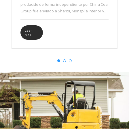
producido de forma independiente por China Coal
Group fue enviado a Shanxi, Mongolia Interior y
otros lugares, lo que una vez más desató un
frenesí de ventas.
Leer
Más