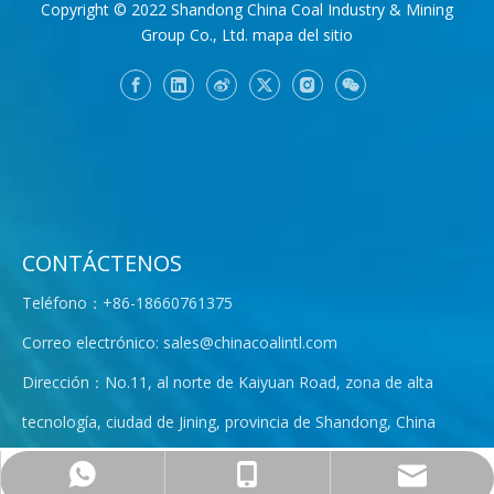
Copyright © 2022 Shandong China Coal Industry & Mining
Group Co., Ltd.
mapa del sitio
CONTÁCTENOS
Teléfono：+86-18660761375
Correo electrónico:
sales@chinacoalintl.com
Dirección：No.11, al norte de Kaiyuan Road, zona de alta
tecnología, ciudad de Jining, provincia de Shandong, China
sales@chinacoalintl.com
+86-18660761303
+86-18660761303